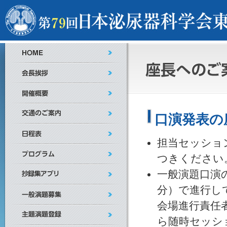
口演発表の
担当セッショ
つきください
一般演題口演
分）で進行し
会場進行責任
ら随時セッシ